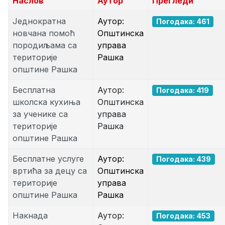
Наслов
Аутор
Прегледи
Једнократна
Аутор:
Погодака: 461
новчана помоћ
Општинска
породиљама са
управа
територије
Рашка
општине Рашка
Бесплатна
Аутор:
Погодака: 419
школска кухиња
Општинска
за ученике са
управа
територије
Рашка
општине Рашка
Бесплатне услуге
Аутор:
Погодака: 439
вртића за децу са
Општинска
територије
управа
општине Рашка
Рашка
Накнада
Аутор:
Погодака: 453