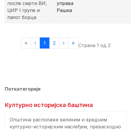
после смрти ВИ,
управа
ЦИР I групе и
Рашка
палог борца
1
2
Страна 1 од 2
Поткатегорије
Културно историјска баштина
Општина располаже великим и вредним
културно-историјским наслеђем, превасходно