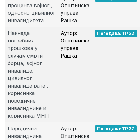
процента војног ,
Општинска
односно цивилног
управа
инвалидитета
Рашка
Накнада
Аутор:
Погодака: 11722
погребних
Општинска
трошкова у
управа
случају смрти
Рашка
борца, војног
инвалида,
цивилног
инвалида рата ,
корисника
породичне
инвалиднине и
корисника МНП
Породична
Аутор:
Погодака: 11737
инвалиднина
Општинска