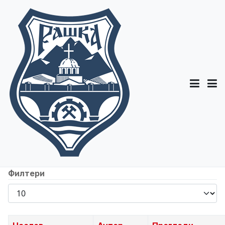
Филтери
Прикажи
број