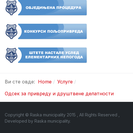
Ви сте овде:
Home
Услуге
Одсек за привреду и друштвене делатности
Copyright © Raska municipality 2015 , All Rights Reserved ,
Developed by
Raska municipality
.