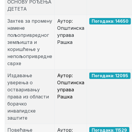
ОСНОВУ РОЂЕЊА
ДЕТЕТА
Захтев за промену
Аутор:
Погодака: 14650
намене
Општинска
пољопривредног
управа
земљишта и
Рашка
коришћење у
непољопривредне
сврхе
Издавање
Аутор:
Погодака: 12095
уверења о
Општинска
остваривању
управа
права из области
Рашка
борачко
инвалидске
заштите
Повећање
Аутор:
Погодака: 11529