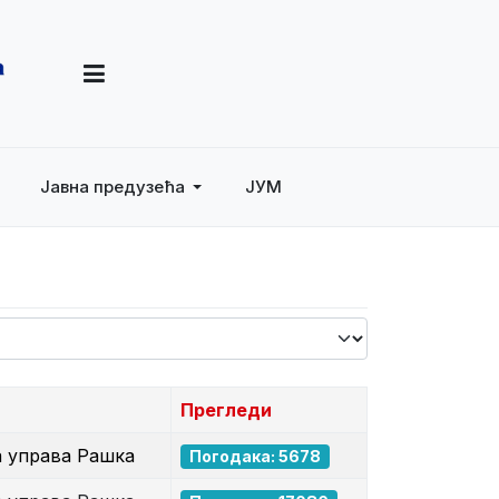
Јавна предузећа
ЈУМ
Прегледи
а управа Рашка
Погодака: 5678