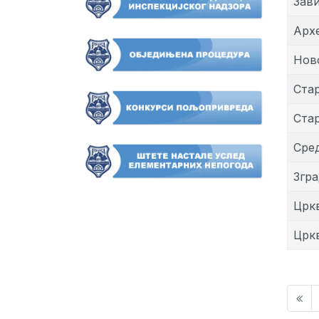
Зави
Арх
Нов
Ста
Ста
Сре
Згра
Црк
Црк