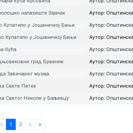
чајна кућа Арсовића
Аутор: Општинск
еолошко налазиште Зајачак
Аутор: Општинск
о Купатило у Јошаничкој Бањи
Аутор: Општинск
ро Купатило у Јошаничкој Бањи
Аутор: Општинск
ра Кућа
Аутор: Општинск
дњовековни град Брвеник
Аутор: Општинск
да Завичајног музеја
Аутор: Општинск
ва Свете Петке
Аутор: Општинск
ва Светог Николе у Баљевцу
Аутор: Општинск
1
2