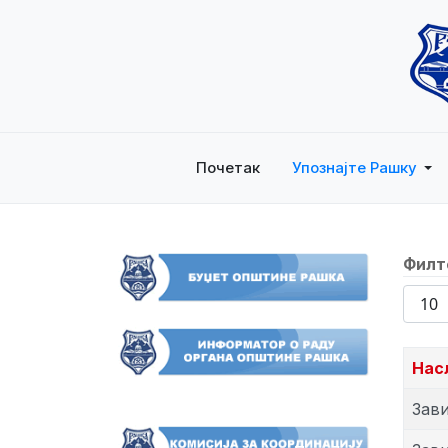
Почетак
Упознајте Рашку
Филт
Прик
број
Нас
Зави