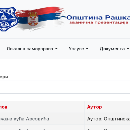
Локална самоуправа
Услуге
Документа
ери
ажи
лов
Аутор
чајна кућа Арсовића
Аутор: Општинск