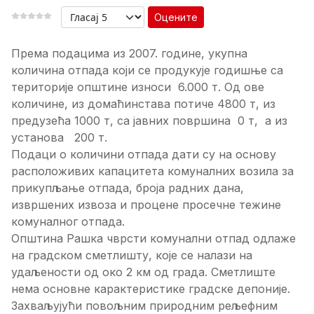
Оцените
Према подацима из 2007. године, укупна
количина отпада који се продукује годишње са
територије општине износи 6.000 т. Од ове
количине, из домаћинстава потиче 4800 т, из
предузећа 1000 т, са јавних површина 0 т, а из
установа 200 т.
Подаци о количини отпада дати су на основу
расположивих капацитета комуналних возила за
прикупљање отпада, броја радних дана,
извршених извоза и процене просечне тежине
комуналног отпада.
Општина Рашка чврсти комунални отпад одлаже
на градском сметлишту, које се налази на
удаљености од око 2 км од града. Сметлиште
нема основне карактеристике градске депоније.
Захваљујући повољним природним рељефним