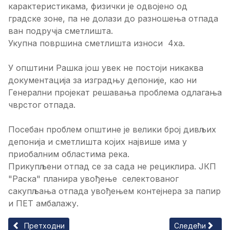
карактеристикама, физички је одвојено од
градске зоне, па не долази до разношења отпада
ван подручја сметлишта.
Укупна површина сметлишта износи 4ха.
У општини Рашка још увек не постоји никаква
документација за изградњу депоније, као ни
Генерални пројекат решавања проблема одлагања
чврстог отпада.
Посебан проблем општине је велики број дивљих
депонија и сметлишта којих највише има у
приобалним областима река.
Прикупљени отпад се за сада не рециклира. ЈКП
"Раска" планира увођење селектованог
сакупљања отпада увођењем контејнера за папир
и ПЕТ амбалажу.
Претходни чланак: Комунална инфраструктура на Копаоник
Следећи чланак
Претходни
Следећи