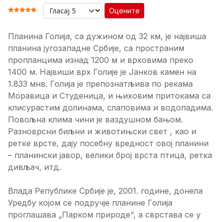
Оцените
ОЦЕНА КОРИСНИКА:
5
/
5
Планина Голија, са дужином од 32 км, је највиша
планина југозападне Србије, са пространим
пропланцима изнад 1200 м и врховима преко
1400 м. Највиши врх Голије је Јанков камен на
1.833 мнв. Голија је препознатљива по рекама
Моравица и Студеница, и њиховим притокама са
клисурастим долинама, слаповима и водопадима.
Повољна клима чини је ваздушном бањом.
Разноврсни биљни и животињски свет , као и
ретке врсте, дају посебну вредност овој планини
– планински јавор, велики број врста птица, ретка
дивљач, итд.
Влада Републике Србије је, 2001. године, донела
Уредбу којом се подручје планине Голија
проглашава „Парком природе“, а сврстава се у