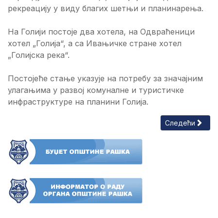
рекреацију у виду благих шетњи и планинарења.
На Голији постоје два хотела, на Одвраћеници
хотел „Голија“, а са Ивањичке стране хотел
„Голијска река“.
Постојеће стање указује на потребу за значајним
улагањима у развој комуналне и туристичке
инфраструктуре на планини Голија.
Следећи чланак
Следећи