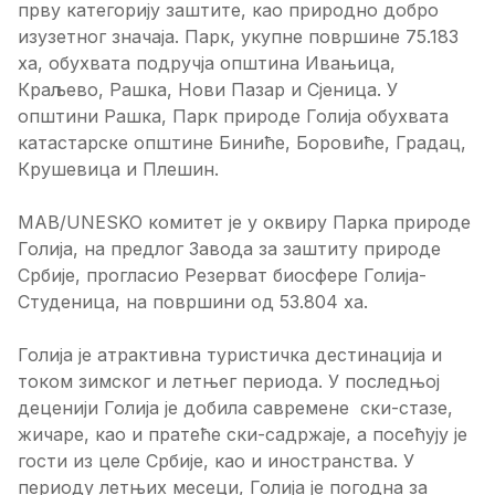
прву категорију заштите, као природно добро
изузетног значаја. Парк, укупне површине 75.183
ха, обухвата подручја општина Ивањица,
Краљево, Рашка, Нови Пазар и Сјеница. У
општини Рашка, Парк природе Голија обухвата
катастарске општине Биниће, Боровиће, Градац,
Крушевица и Плешин.
МAB/UNESKO комитет је у оквиру Парка природе
Голија, на предлог Завода за заштиту природе
Србије, прогласио Резерват биосфере Голија-
Студеница, на површини од 53.804 ха.
Голија је атрактивна туристичка дестинација и
током зимског и летњег периода. У последњој
деценији Голија је добила савремене ски-стазе,
жичаре, као и пратеће ски-садржаје, а посећују је
гости из целе Србије, као и иностранства. У
периоду летњих месеци, Голија је погодна за