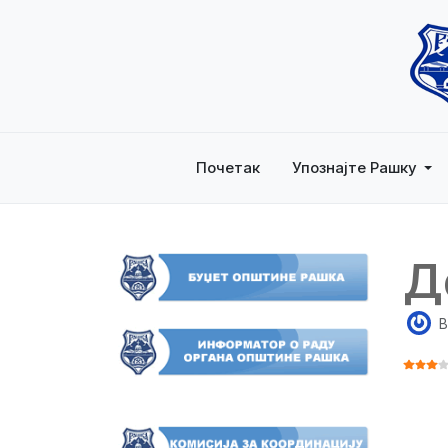
Почетак
Упознајте Рашку
Д
B
ОЦЕНА