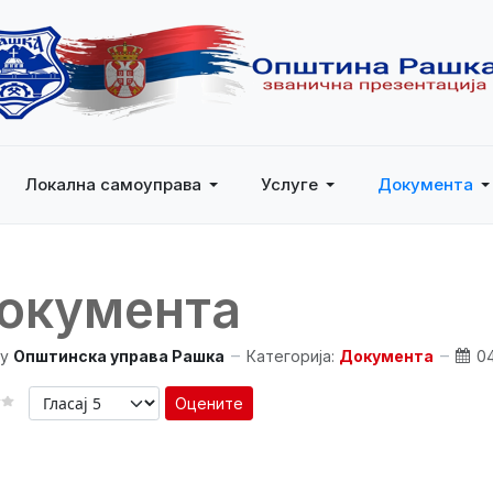
Локална самоуправа
Услуге
Документа
окумента
y
Општинска управа Рашка
Категорија:
Документа
0
Оцените
 КОРИСНИКА:
3
/
5