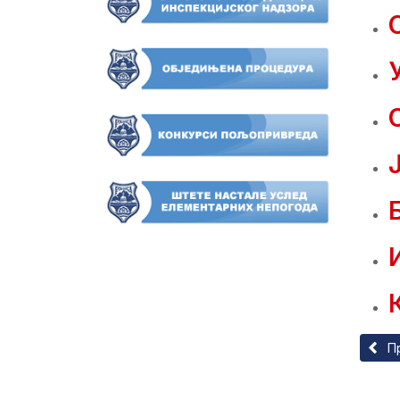
Прет
П